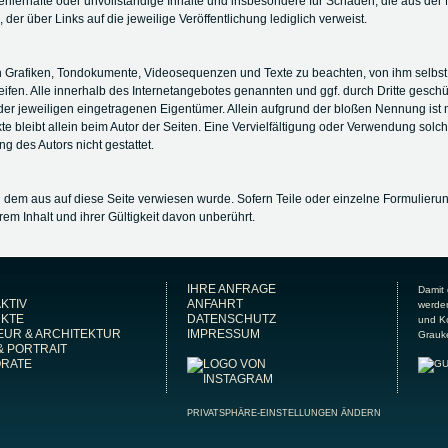
 fehlerhafte oder unvollständige Inhalte und insbesondere für Schäden, die aus de
 der über Links auf die jeweilige Veröffentlichung lediglich verweist.
eten Grafiken, Tondokumente, Videosequenzen und Texte zu beachten, von ihm selbs
ifen. Alle innerhalb des Internetangebotes genannten und ggf. durch Dritte ges
r jeweiligen eingetragenen Eigentümer. Allein aufgrund der bloßen Nennung ist ni
bjekte bleibt allein beim Autor der Seiten. Eine Vervielfältigung oder Verwendung 
 des Autors nicht gestattet.
n dem aus auf diese Seite verwiesen wurde. Sofern Teile oder einzelne Formulierun
rem Inhalt und ihrer Gültigkeit davon unberührt.
IHRE ANFRAGE
Damit 
KTIV
ANFAHRT
werden
KTE
DATENSCHUTZ
und Ko
EUR & ARCHITEKTUR
IMPRESSUM
Grauke
& PORTRAIT
RATE
PRIVATSPHÄRE-EINSTELLUNGEN ÄNDERN