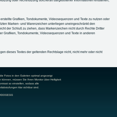
r Nutzung oder Nichtnutzung solcherart dargebotener Informationen entstehen,
t erstellte Grafiken, Tondokumente, Videosequenzen und Texte zu nutzen oder
chützten Marken- und Warenzeichen unterliegen uneingeschränkt den
cht der Schluß zu ziehen, dass Markenzeichen nicht durch Rechte Dritter
solcher Grafiken, Tondokumente, Videosequenzen und Texte in anderen
gen dieses Textes der geltenden Rechtslage nicht, nicht mehr oder nicht
die Fotos in den Galerien optimal angezeigt
 können, müssen Sie Ihren Monitor über Helligkeit
ntrast so einstellen, sodass alle
ilabstufungen klar sichtbar sind.