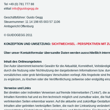
Tel +49 (0) 781 777 88
eMail
info@guidogegg.de
Geschäftsführer: Guido Gegg
Steuernummer: 11 14 198 65 003 57 1106
Amtsgericht Offenburg
© GUIDOGEGG 2011
KONZEPTION UND UMSETZUNG:
SICHTWECHSEL - PERSPEKTIVEN MIT 
Über unser Kontaktformular übersandte Daten werden ausschließlich intern v
Inhalt des Onlineangebotes
Der Autor übernimmt keinerlei Gewähr für die Aktualität, Korrektheit, Vollständi
durch die Nutzung oder Nichtnutzung der dargebotenen Informationen bzw. durch
vorsätzliches oder grob fahrlässiges Verschulden vorliegt. Alle Angebote sind 
zu ergänzen, zu löschen oder die Veröffentlichung zeitweise oder endgültig einz
Verweise und Links
Bei direkten oder indirekten Verweisen auf fremde Internetseiten ("Links"), die
Inhalten Kenntnis hat und es ihm technisch möglich und zumutbar wäre, die Nutzu
verlinkenden Seiten erkennbar waren. Auf die aktuelle und zukünftige Gestaltung,
Inhalten aller gelinkten /verknüpften Seiten, die nach der Linksetzung veränder