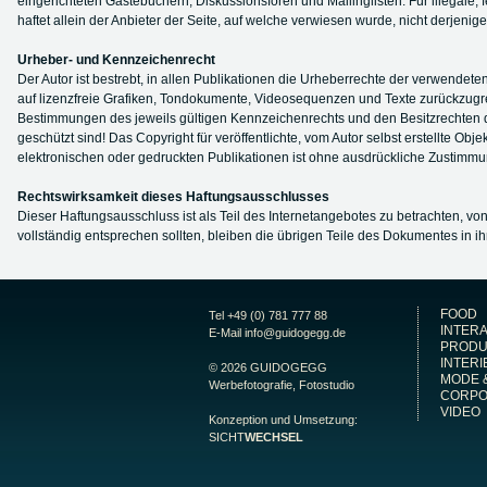
eingerichteten Gästebüchern, Diskussionsforen und Mailinglisten. Für illegale,
haftet allein der Anbieter der Seite, auf welche verwiesen wurde, nicht derjenige,
Urheber- und Kennzeichenrecht
Der Autor ist bestrebt, in allen Publikationen die Urheberrechte der verwend
auf lizenzfreie Grafiken, Tondokumente, Videosequenzen und Texte zurückzugre
Bestimmungen des jeweils gültigen Kennzeichenrechts und den Besitzrechten de
geschützt sind! Das Copyright für veröffentlichte, vom Autor selbst erstellte O
elektronischen oder gedruckten Publikationen ist ohne ausdrückliche Zustimmung
Rechtswirksamkeit dieses Haftungsausschlusses
Dieser Haftungsausschluss ist als Teil des Internetangebotes zu betrachten, vo
vollständig entsprechen sollten, bleiben die übrigen Teile des Dokumentes in ih
FOOD
Tel
+49 (0) 781 777 88
INTERA
E-Mail
info@guidogegg.de
PRODU
INTERI
© 2026 GUIDOGEGG
MODE 
Werbefotografie, Fotostudio
CORPO
VIDEO
Konzeption und Umsetzung:
SICHT
WECHSEL