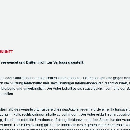
ZUKUNFT
erwendet und Dritten nicht zur Verfügung gestellt.
gkeit oder Qualität der bereitgestellten Informationen. Haftungsansprüche gegen den
 die Nutzung fehlerhafter und unvollständiger Informationen verursacht wurden, s
freibleibend und unverbindlich. Der Autor behält es sich ausdrücklich vor, Teile 
ustellen.
 außerhalb des Verantwortungsbereiches des Autors liegen, würde eine Haftungsverpfl
ng im Falle rechtswidriger Inhalte zu verhindern. Der Autor erklärt hiermit ausdrü
 die Inhalte oder die Urheberschaft der gelinkten/verknüpften Seiten hat der Autor k
t wurden. Diese Feststellung gilt für alle innerhalb des eigenen Internetangebotes